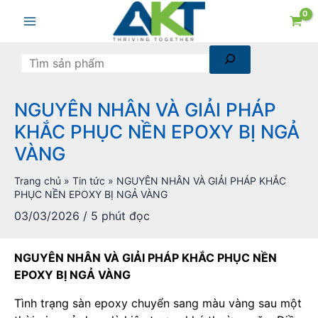
Chuyển
Tìm
Main
đến
kiếm
nội
Menu
dung
NGUYÊN NHÂN VÀ GIẢI PHÁP
KHẮC PHỤC NỀN EPOXY BỊ NGẢ
VÀNG
Trang chủ
»
Tin tức
»
NGUYÊN NHÂN VÀ GIẢI PHÁP KHẮC
PHỤC NỀN EPOXY BỊ NGẢ VÀNG
03/03/2026
/
5 phút đọc
NGUYÊN NHÂN VÀ GIẢI PHÁP KHẮC PHỤC NỀN
EPOXY BỊ NGẢ VÀNG
Tình trạng sàn epoxy chuyển sang màu vàng sau một