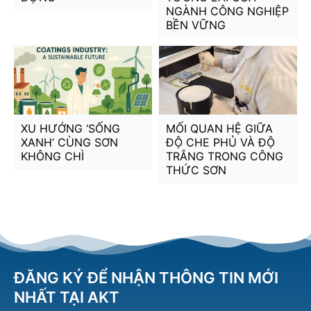
NGÀNH CÔNG NGHIỆP
BỀN VỮNG
XU HƯỚNG ‘SỐNG
MỐI QUAN HỆ GIỮA
XANH’ CÙNG SƠN
ĐỘ CHE PHỦ VÀ ĐỘ
KHÔNG CHÌ
TRẮNG TRONG CÔNG
THỨC SƠN
ĐĂNG KÝ ĐỂ NHẬN THÔNG TIN MỚI
NHẤT TẠI AKT