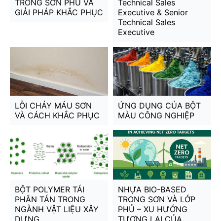
TRONG SƠN PHỦ VÀ
Technical Sales
GIẢI PHÁP KHẮC PHỤC
Executive & Senior
Technical Sales
Executive
LỖI CHẢY MÁU SƠN
ỨNG DỤNG CỦA BỘT
VÀ CÁCH KHẮC PHỤC
MÀU CÔNG NGHIỆP
BỘT POLYMER TÁI
NHỰA BIO-BASED
PHÂN TÁN TRONG
TRONG SƠN VÀ LỚP
NGÀNH VẬT LIỆU XÂY
PHỦ – XU HƯỚNG
DỰNG
TƯƠNG LAI CỦA