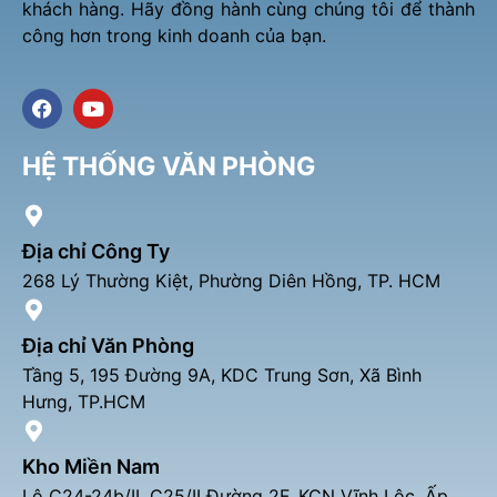
khách hàng. Hãy đồng hành cùng chúng tôi để thành
công hơn trong kinh doanh của bạn.
F
Y
a
o
c
u
e
t
HỆ THỐNG VĂN PHÒNG
b
u
o
b
o
e
k
Địa chỉ Công Ty
268 Lý Thường Kiệt, Phường Diên Hồng, TP. HCM
Địa chỉ Văn Phòng
Tầng 5, 195 Đường 9A, KDC Trung Sơn, Xã Bình
Hưng, TP.HCM
Kho Miền Nam
Lô C24-24b/II, C25/II Đường 2F, KCN Vĩnh Lộc, Ấp