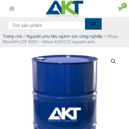
Chuyển
Tìm
Main
đến
kiếm
Menu
nội
dung
Trang chủ
»
Nguyên phụ liệu ngành sơn công nghiệp
»
Nhựa
Mowilith LDP 8601 – Nhựa ACRYLIC nguyên sinh