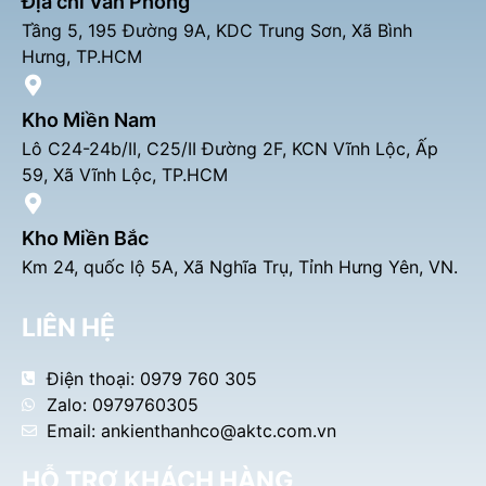
Địa chỉ Văn Phòng
Tầng 5, 195 Đường 9A, KDC Trung Sơn, Xã Bình
Hưng, TP.HCM
Kho Miền Nam
Lô C24-24b/II, C25/II Đường 2F, KCN Vĩnh Lộc, Ấp
59, Xã Vĩnh Lộc, TP.HCM
Kho Miền Bắc
Km 24, quốc lộ 5A, Xã Nghĩa Trụ, Tỉnh Hưng Yên, VN.
LIÊN HỆ
Điện thoại: 0979 760 305
Zalo: 0979760305
Email: ankienthanhco@aktc.com.vn
HỖ TRỢ KHÁCH HÀNG