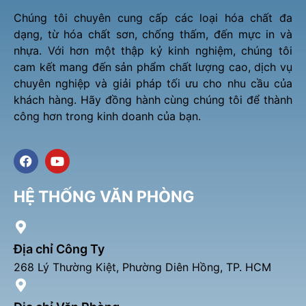
Chúng tôi chuyên cung cấp các loại hóa chất đa
dạng, từ hóa chất sơn, chống thấm, đến mực in và
nhựa. Với hơn một thập kỷ kinh nghiệm, chúng tôi
cam kết mang đến sản phẩm chất lượng cao, dịch vụ
chuyên nghiệp và giải pháp tối ưu cho nhu cầu của
khách hàng. Hãy đồng hành cùng chúng tôi để thành
công hơn trong kinh doanh của bạn.
F
Y
a
o
c
u
e
t
HỆ THỐNG VĂN PHÒNG
b
u
o
b
o
e
k
Địa chỉ Công Ty
268 Lý Thường Kiệt, Phường Diên Hồng, TP. HCM