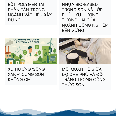
BỘT POLYMER TÁI
NHỰA BIO-BASED
PHÂN TÁN TRONG
TRONG SƠN VÀ LỚP
NGÀNH VẬT LIỆU XÂY
PHỦ – XU HƯỚNG
DỰNG
TƯƠNG LAI CỦA
NGÀNH CÔNG NGHIỆP
BỀN VỮNG
XU HƯỚNG ‘SỐNG
MỐI QUAN HỆ GIỮA
XANH’ CÙNG SƠN
ĐỘ CHE PHỦ VÀ ĐỘ
KHÔNG CHÌ
TRẮNG TRONG CÔNG
THỨC SƠN