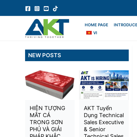
Skip
to
content
HOME PAGE
INTRODUC
VI
NEW POSTS
HIỆN TƯỢNG
AKT Tuyển
MẮT CÁ
Dụng Technical
TRONG SƠN
Sales Executive
PHỦ VÀ GIẢI
& Senior
PHÁP KHẮC
Technical Sales