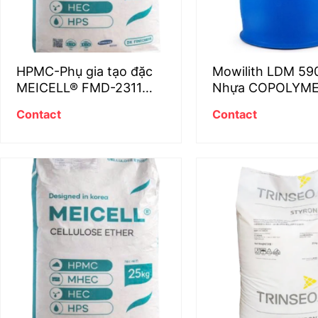
HPMC-Phụ gia tạo đặc
Mowilith LDM 59
MEICELL® FMD-2311
Nhựa COPOLYM
cho keo dán gạch
ACRYLIC-STYRE
Contact
Contact
nguyên sinh