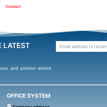
ACRYLIC-STYREN resin
Contact
E LATEST
ice, and solution advice
OFFICE SYSTEM
Company address