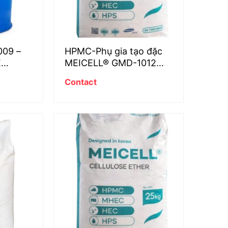
009 –
HPMC-Phụ gia tạo đặc
E
MEICELL® GMD-1012
N
cho keo dán gạch
Contact