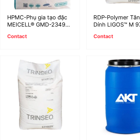
HPMC-Phụ gia tạo đặc
RDP-Polymer Tă
MEICELL® GMD-2349
Dính LIGOS™ M 9
cho keo dán gạch cao
Contact
Contact
cấp