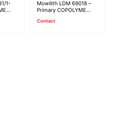
1/1-
Mowilith LDM 69018 –
ME
Primary COPOLYME
 resin
ACRYLIC-STYREN resin
Contact