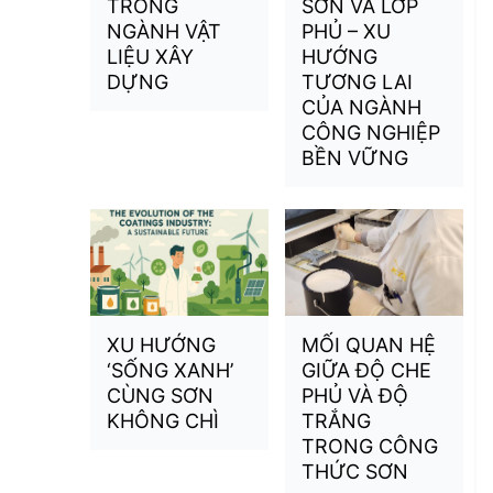
TRONG
SƠN VÀ LỚP
NGÀNH VẬT
PHỦ – XU
LIỆU XÂY
HƯỚNG
DỰNG
TƯƠNG LAI
CỦA NGÀNH
CÔNG NGHIỆP
BỀN VỮNG
XU HƯỚNG
MỐI QUAN HỆ
‘SỐNG XANH’
GIỮA ĐỘ CHE
CÙNG SƠN
PHỦ VÀ ĐỘ
KHÔNG CHÌ
TRẮNG
TRONG CÔNG
THỨC SƠN