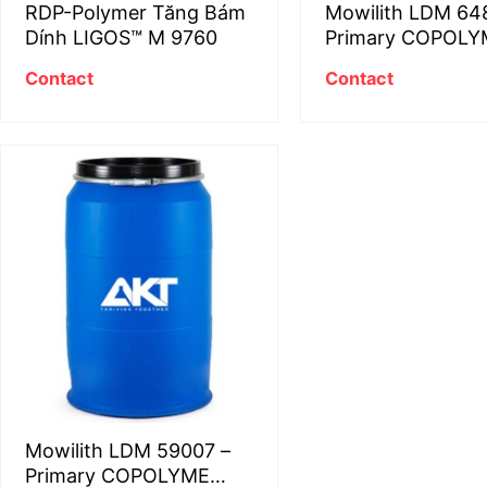
RDP-Polymer Tăng Bám
Mowilith LDM 648
Dính LIGOS™ M 9760
Primary COPOLY
ACRYLIC-STYREN
Contact
Contact
Mowilith LDM 59007 –
Primary COPOLYME