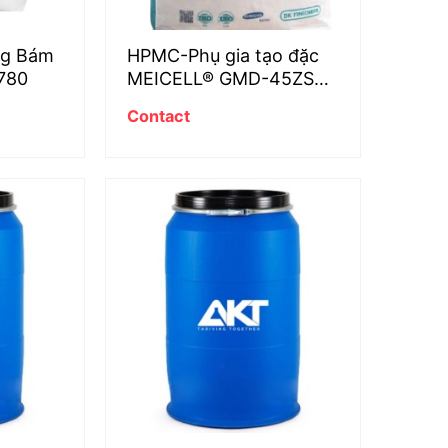
ng Bám
HPMC-Phụ gia tạo đặc
780
MEICELL® GMD-45ZS
cho bột trét cao cấp
Contact